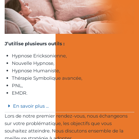
J’utilise plusieurs outils :
Hypnose Ericksonienne,
Nouvelle Hypnose,
Hypnose Humaniste,
Thérapie Symbolique avancée,
PNL,
EMDR.
En savoir plus ...
Lors de notre premier rendez-vous, nous échangeons
sur votre problématique, les objectifs que vous
souhaitez atteindre. Nous discutons ensemble de la
meilleure stratégie à adopter.