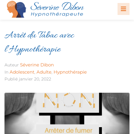
Arrêt du Tabac avec
l’Hypnothérapie
Séverine Dibon
Auteur
Adolescent
Adulte
Hypnothérapie
In
,
,
Publié
janvier 20, 2022